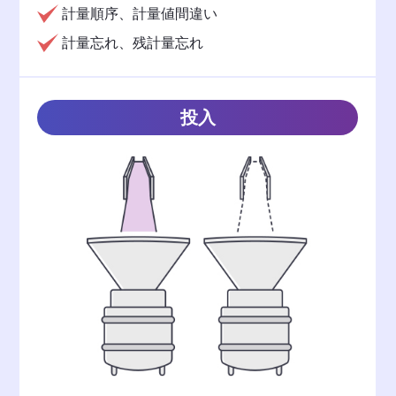
計量順序、計量値間違い
計量忘れ、残計量忘れ
投入