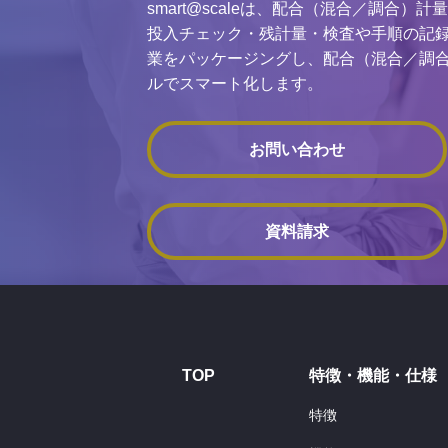
smart@scaleは、配合（混合／調合
投入チェック・残計量・検査や手順の記
業をパッケージングし、配合（混合／調
ルでスマート化します。
お問い合わせ
資料請求
TOP
特徴・機能・仕様
特徴