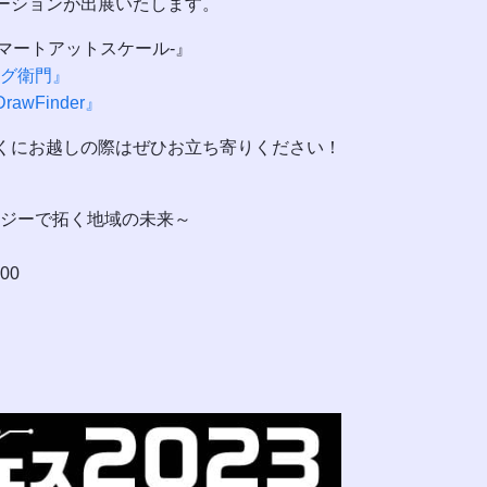
ーションが出展いたします。
-スマートアットスケール-』
タグ衛門』
Finder』
くにお越しの際はぜひお立ち寄りください！
ノロジーで拓く地域の未来～
00