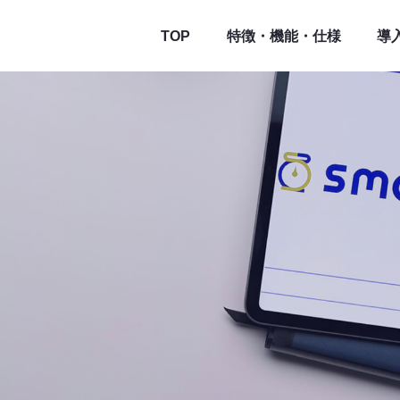
TOP
特徴・機能・仕様
導
徴
合（混合／調合）管理
機能
在庫管理
器構成例
動作環境