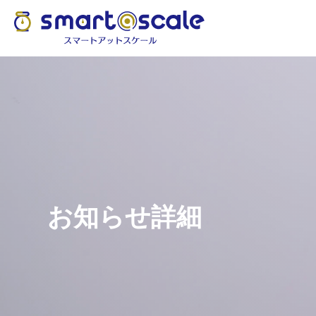
特
配
特徴・機能・仕様
導入事例
機
お知らせ詳細