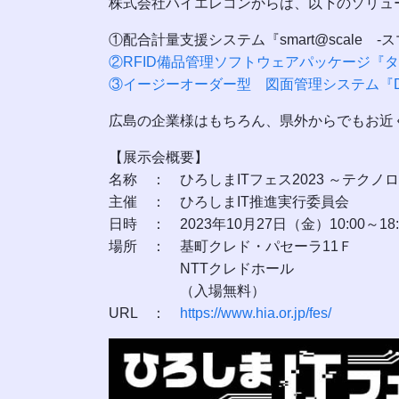
株式会社ハイエレコンからは、以下のソリュ
①配合計量支援システム『smart@scale 
②RFID備品管理ソフトウェアパッケージ『
③イージーオーダー型 図面管理システム『Draw
広島の企業様はもちろん、県外からでもお近
【展示会概要】
名称 ：
ひろしまITフェス2023 ～テク
主催 ： ひろしまIT推進実行委員会
日時 ： 2023年10月27日（金）10:00～18:
場所 ： 基町クレド・パセーラ11Ｆ
NTTクレドホール
（入場無料）
URL ：
https://www.hia.or.jp/fes/